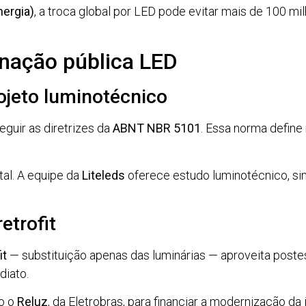
nergia)
, a troca global por LED pode evitar mais de 100 m
inação pública LED
ojeto luminotécnico
eguir as diretrizes da
ABNT NBR 5101
. Essa norma define
al. A equipe da
Liteleds
oferece estudo luminotécnico, s
etrofit
it
— substituição apenas das luminárias — aproveita postes
diato.
mo o
Reluz
, da Eletrobras, para financiar a modernização da