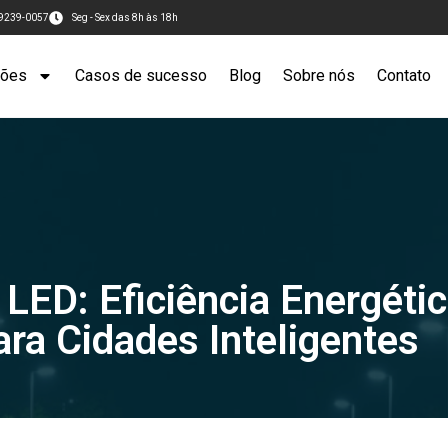
99239-0057
Seg - Sex das 8h às 18h
ções
Casos de sucesso
Blog
Sobre nós
Contato
 LED: Eficiência Energétic
ara Cidades Inteligentes