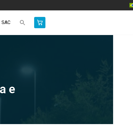
SAC
a e