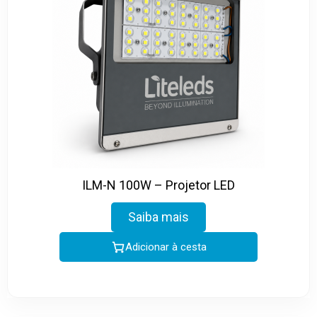
ILM-N 100W – Projetor LED
Saiba mais
Adicionar à cesta