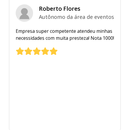
Rebeca e Junior
Real Tenis Clube
Ficamos muito satisfeitos com a qualidade do
projeto e das luminárias. Precisamos de
manutenção e fomos prontamente
atendidos em todas as vezes. A Liteleds
reúne os requisitos fundamentais para que
sejamos parceiros em outros projetos.