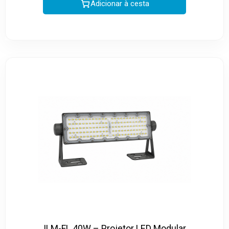
Adicionar à cesta
ILM-FL 40W – Projetor LED Modular