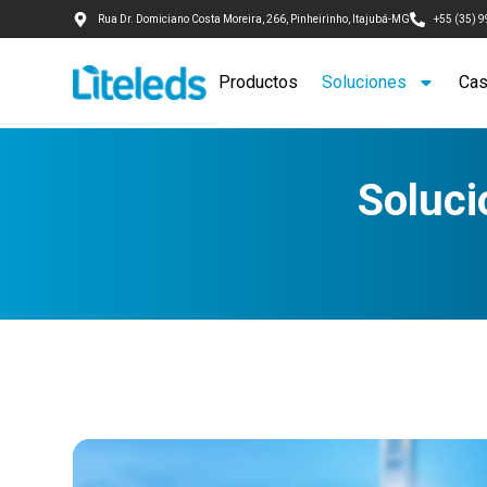
Rua Dr. Domiciano Costa Moreira, 266, Pinheirinho, Itajubá-MG
+55 (35) 
Productos
Soluciones
Cas
Soluci