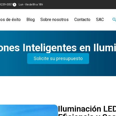
99239-0057
Lun - Vie de 8h a 18h
os de éxito
Blog
Sobre nosotros
Contacto
SAC
ones Inteligentes en Ilum
Solicite su presupuesto
Iluminación LED