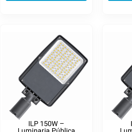
ILP 150W –
Luminaria Pública
Lum