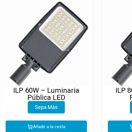
ILP 60W – Luminaria
ILP 
Pública LED
Sepa Más
Añadir a la cesta