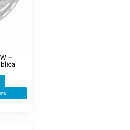
0W –
blica
esta