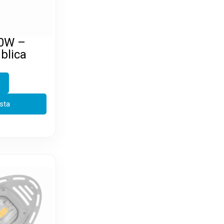
70W –
blica
esta