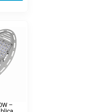
30W –
blica