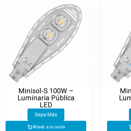
Minisol-S 100W –
Min
Luminaria Pública
Lum
LED
Sepa Más
Añadir a la cesta