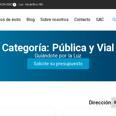
99239-0057
Lun - Vie de 8h a 18h
os de éxito
Blog
Sobre nosotros
Contacto
SAC
Categoría: Pública y Vial
Guiándote por la Luz
Solicite su presupuesto
Dirección