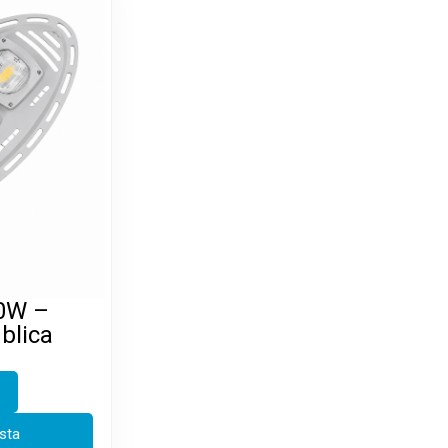
50W –
blica
esta