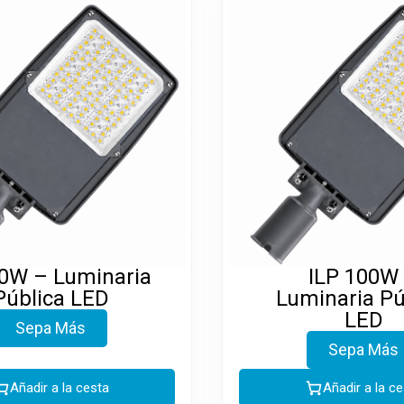
80W – Luminaria
ILP 100W
Pública LED
Luminaria Pú
LED
Sepa Más
Sepa Más
Añadir a la cesta
Añadir a la c