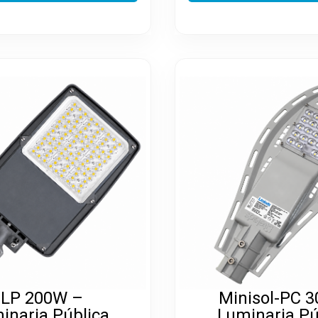
ILP 200W –
Minisol-PC 
inaria Pública
Luminaria Pú