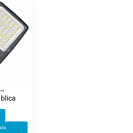
 –
blica
esta