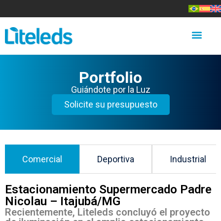
Portfolio
Guiándote por la Luz
Solicite su presupuesto
Comercial
Deportiva
Industrial
Estacionamiento Supermercado Padre
Nicolau – Itajubá/MG
Recientemente, Liteleds concluyó el proyecto