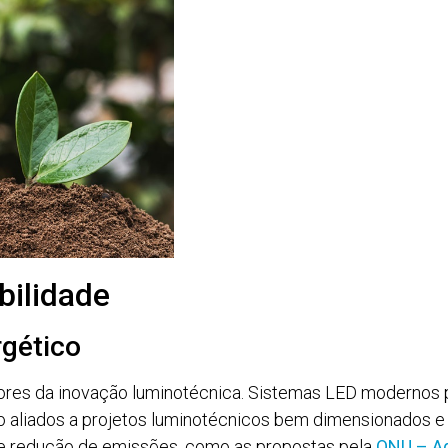
bilidade
gético
otores da inovação luminotécnica. Sistemas LED moderno
aliados a projetos luminotécnicos bem dimensionados e co
de redução de emissões, como as propostas pela
ONU – A