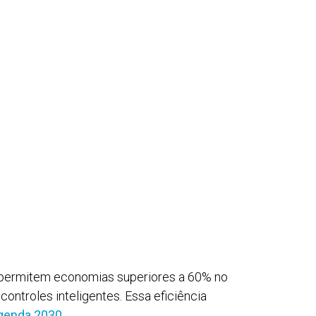
s permitem economias superiores a 60% no
ntroles inteligentes. Essa eficiência
genda 2030
.