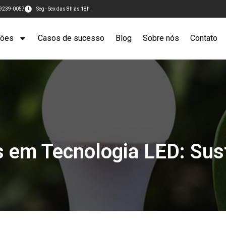
99239-0057
Seg - Sex das 8h às 18h
ções
Casos de sucesso
Blog
Sobre nós
Contato
 em Tecnologia LED: Sust