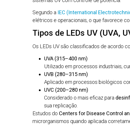
sistemas UV com controle de potência.
Segundo a
IEC (International Electrotech
elétricos e operacionais, o que favorece co
Tipos de LEDs UV (UVA, U
Os LEDs UV são classificados de acordo c
UVA (315–400 nm)
Utilizado em processos industriais, cu
UVB (280–315 nm)
Aplicado em processos biológicos cont
UVC (200–280 nm)
Considerado o mais eficaz para
desin
sua replicação.
Estudos do
Centers for Disease Control a
microrganismos quando aplicada corretam