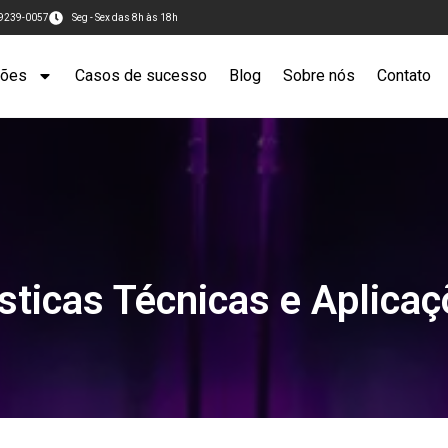
99239-0057
Seg - Sex das 8h às 18h
ções
Casos de sucesso
Blog
Sobre nós
Contato
sticas Técnicas e Aplica