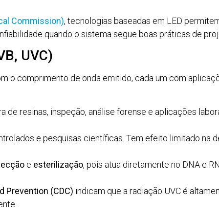
nical Commission)
, tecnologias baseadas em LED permite
nfiabilidade quando o sistema segue boas práticas de proj
VB, UVC)
om o comprimento de onda emitido, cada um com aplicaçõ
ra de resinas, inspeção, análise forense e aplicações labo
rolados e pesquisas científicas. Tem efeito limitado na d
fecção
e
esterilização
, pois atua diretamente no DNA e RN
nd Prevention (CDC)
indicam que a radiação UVC é altament
ente.