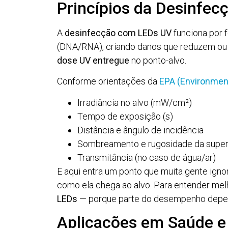
Princípios da Desinfe
A
desinfecção com LEDs UV
funciona por f
(DNA/RNA), criando danos que reduzem ou an
dose UV entregue
no ponto-alvo.
Conforme orientações da
EPA (Environment
Irradiância no alvo (mW/cm²)
Tempo de exposição (s)
Distância e ângulo de incidência
Sombreamento e rugosidade da super
Transmitância (no caso de água/ar)
E aqui entra um ponto que muita gente ignor
como ela chega ao alvo. Para entender melh
LEDs
— porque parte do desempenho depend
Aplicações em Saúde e 