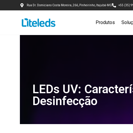
Rua Dr. Domiciano Costa Moreira, 266, Pinheirinho, Itajubá-MG
+55 (35) 
Produtos
Solu
LEDs UV: Caracterí
Desinfecção