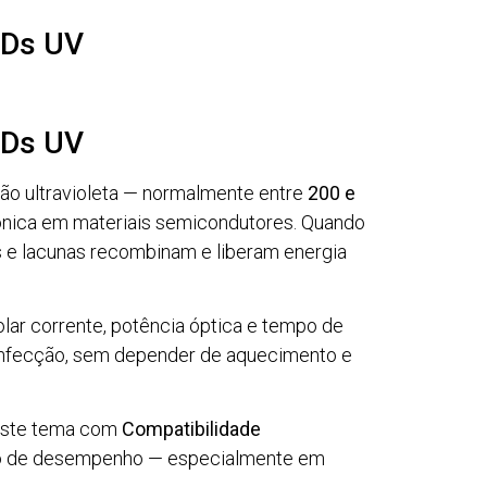
EDs UV
EDs UV
o ultravioleta — normalmente entre
200 e
ônica em materiais semicondutores. Quando
ns e lacunas recombinam e liberam energia
olar corrente, potência óptica e tempo de
sinfecção, sem depender de aquecimento e
 este tema com
Compatibilidade
ação de desempenho — especialmente em