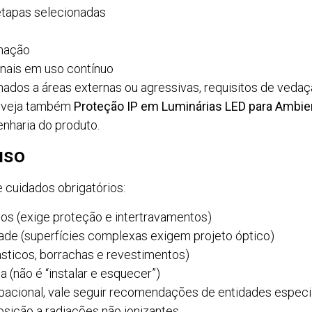
etapas selecionadas
omação
nais em uso contínuo
nados a áreas externas ou agressivas, requisitos de veda
— veja também
Proteção IP em Luminárias LED para Ambie
nharia do produto.
uso
 cuidados obrigatórios:
os (exige proteção e intertravamentos)
de (superfícies complexas exigem projeto óptico)
sticos, borrachas e revestimentos)
 (não é “instalar e esquecer”)
pacional, vale seguir recomendações de entidades especi
osição a radiações não ionizantes.