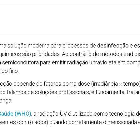
a solução moderna para processos de
desinfecção
e
es
 químicos são prioridades. Ao contrário de métodos tradic
 semicondutora para emitir radiação ultravioleta em com
co fino.
fecção depende de fatores como dose (irradiância × tempo)
ndo falamos de soluções profissionais, é fundamental tr
rança.
 Saúde (WHO)
, a radiação UV é utilizada como tecnologia 
ientes controlados) quando corretamente dimensionada e