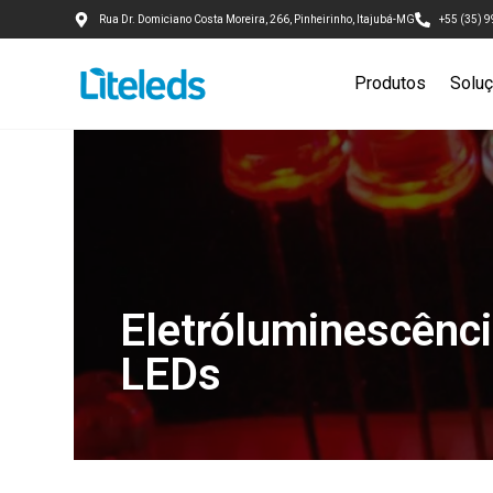
Rua Dr. Domiciano Costa Moreira, 266, Pinheirinho, Itajubá-MG
+55 (35) 
Produtos
Solu
Eletróluminescênc
LEDs