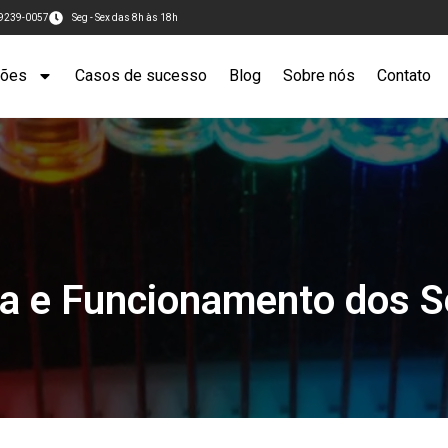
99239-0057
Seg - Sex das 8h às 18h
ções
Casos de sucesso
Blog
Sobre nós
Contato
ia e Funcionamento dos 