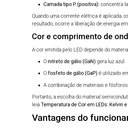
Camada tipo P (positiva):
concentra la
Quando uma corrente elétrica é aplicada,
resultado, ocorre a liberação de energia em
Cor e comprimento de on
A cor emitida pelo LED depende do material
O
nitreto de gálio (GaN)
gera luz azul.
O
fosfeto de gálio (GaP)
é utilizado e
A combinação de materiais e fósforos 
Portanto, a escolha do material semicondut
leia
Temperatura de Cor em LEDs: Kelvin e
Vantagens do funciona