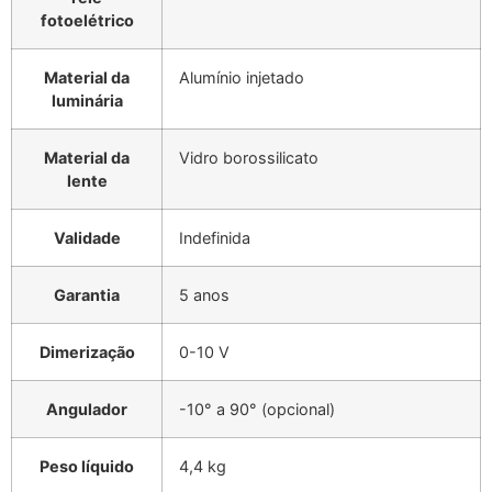
fotoelétrico
Material da
Alumínio injetado
luminária
Material da
Vidro borossilicato
lente
Validade
Indefinida
Garantia
5 anos
Dimerização
0-10 V
Angulador
-10° a 90° (opcional)
Peso líquido
4,4 kg