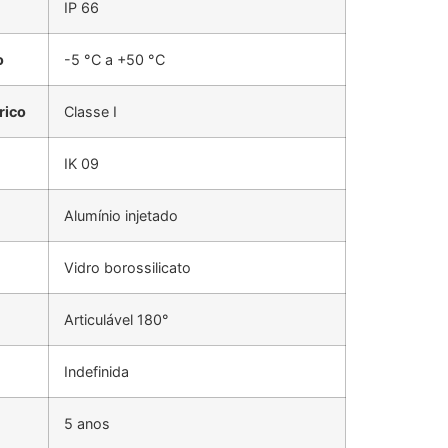
IP 66
o
-5 °C a +50 °C
rico
Classe I
IK 09
Alumínio injetado
Vidro borossilicato
Articulável 180°
Indefinida
5 anos