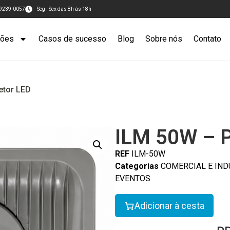
99239-0057
Seg - Sex das 8h às 18h
ções
Casos de sucesso
Blog
Sobre nós
Contato
etor LED
ILM 50W – P
REF
ILM-50W
Categorias
COMERCIAL E IND
EVENTOS
Adicionar à cesta