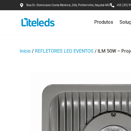
Rua Dr. Domiciano Costa Moreira, 266, Pinheirinho, Itajubá-MG
+55 (35) 
Produtos
Solu
Início
/
REFLETORES LED EVENTOS
/ ILM 50W – Proj