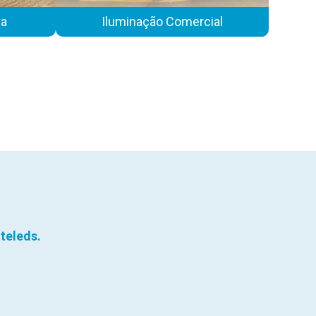
va
Iluminação Comercial
iteleds.