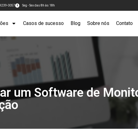
99239-0057
Seg - Sex das 8h às 18h
ções
Casos de sucesso
Blog
Sobre nós
Contato
zar um Software de Moni
ação