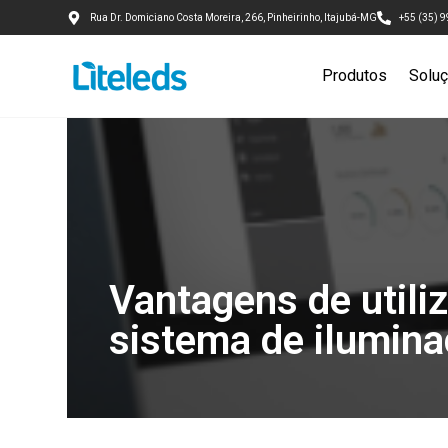
Rua Dr. Domiciano Costa Moreira, 266, Pinheirinho, Itajubá-MG
+55 (35) 
Produtos
Solu
Vantagens de utili
sistema de ilumin