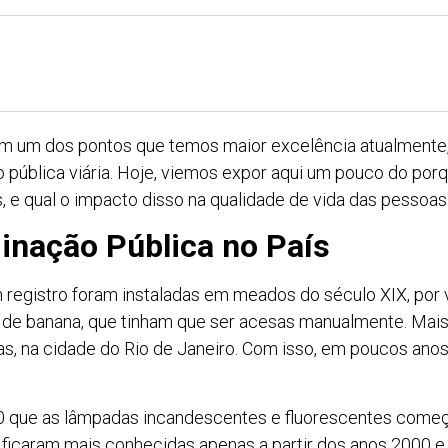
m um dos pontos que temos maior excelência atualmente,
o pública viária. Hoje, viemos expor aqui um pouco do por
s, e qual o impacto disso na qualidade de vida das pessoas
minação Pública no País
m registro foram instaladas em meados do século XIX, por 
 de banana, que tinham que ser acesas manualmente. Mais p
cas, na cidade do Rio de Janeiro. Com isso, em poucos anos,
60 que as lâmpadas incandescentes e fluorescentes começ
D ficaram mais conhecidas apenas a partir dos anos 2000 