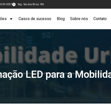
99239-0057
Seg - Sex das 8h às 18h
ções
Casos de sucesso
Blog
Sobre nós
Contato
nação LED para a Mobilid