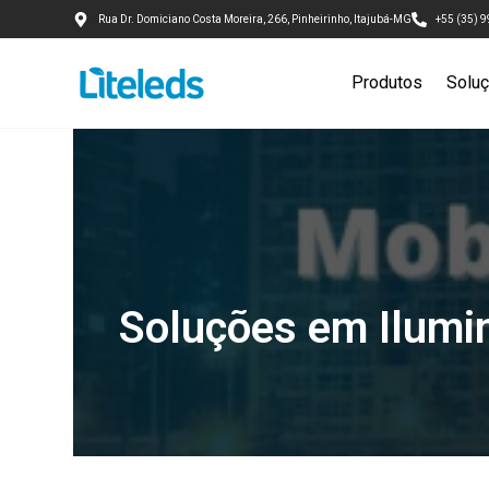
Rua Dr. Domiciano Costa Moreira, 266, Pinheirinho, Itajubá-MG
+55 (35) 
Produtos
Solu
Soluções em Ilumi