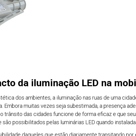
pacto da iluminação LED na mob
stética dos ambientes, a iluminação nas ruas de uma cid
na. Embora muitas vezes seja subestimada, a presença ade
o trânsito das cidades funcione de forma eficaz e que s
ue são possibilitados pelas luminárias LED quando instalad
ibilidade daqueles que estão diariamente transitando por e