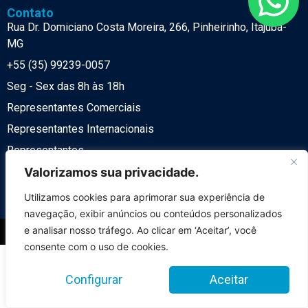
Contato
Rua Dr. Domiciano Costa Moreira, 266, Pinheirinho, Itajubá-
MG
+55 (35) 99239-0057
Seg - Sex das 8h às 18h
Representantes Comerciais
Representantes Internacionais
Representantes
Valorizamos sua privacidade.
Política de Privacidade
LGPD
Utilizamos cookies para aprimorar sua experiência de
navegação, exibir anúncios ou conteúdos personalizados
e analisar nosso tráfego. Ao clicar em ‘Aceitar’, você
© 2026 Desenvolvido por
NeST Digital
consente com o uso de cookies.
Item Nº 1 da lista
Item Nº 2 da lista
Configurar
Aceitar
Item Nº 3 da lista