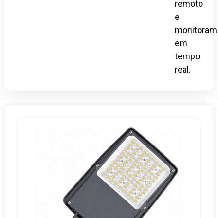
remoto
e
monitoram
em
tempo
real.