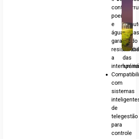
contra
interr
poeira
por
e
manut
água,
graça
garantindo
à
resistênci
durabi
a
das
intempérie
luminá
Compatibil
com
sistemas
inteligente
de
telegestão
para
controle