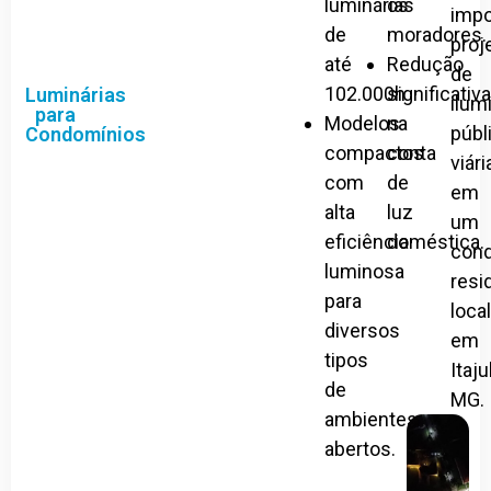
luminárias
os
impo
de
moradores.
proj
até
Redução
de
102.000h
significativ
Luminárias
ilum
para
Modelos
na
públ
Condomínios
compactos
conta
viári
com
de
em
alta
luz
um
eficiência
doméstica.
con
luminosa
resi
para
loca
diversos
em
tipos
Itaj
de
MG.
ambientes
abertos.