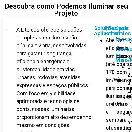
Descubra como Podemos Iluminar seu
Projeto
Soluções
Principais
Case
A Liteleds oferece soluções
Aplicadas
Benefícios
de
completas em iluminação
Suces
Alta
Reduç
–
pública e viária, desenvolvidas
eficiência
de
Camp
para garantir segurança,
do
luminosa
custo
Meio/
eficiência energética e
(até
operac
E
sustentabilidade em vias
170
com
2
urbanas, rodovias, avenidas
lm/W)
menor
a
expressas e espaços públicos.
para
cons
Li
Com foco em visibilidade
iluminação
energé
f
aprimorada e tecnologia de
uniforme
Maior
l
ponta, nossas luminárias
e
segur
p
proporcionam alto desempenho
sem
para
p
mesmo em condições
ofuscamen
pedes
o