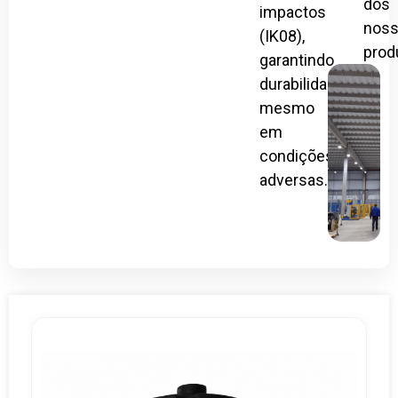
dos
impactos
nos
(IK08),
prod
garantindo
durabilidade
mesmo
em
condições
adversas.