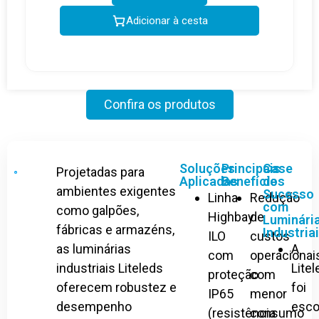
Adicionar à cesta
Confira os produtos
Soluções
Principais
Case
Projetadas para
Aplicadas
Benefícios
de
ambientes exigentes
Sucesso
Linha
Redução
com
como galpões,
Highbay
de
Luminári
fábricas e armazéns,
Industria
ILO
custos
as luminárias
A
com
operacionai
industriais Liteleds
Lite
proteção
com
oferecem robustez e
foi
IP65
menor
desempenho
esco
(resistência
consumo