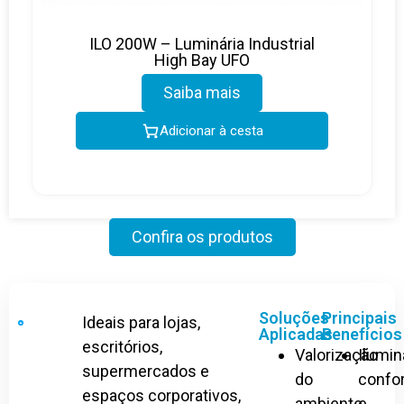
ILO 200W – Luminária Industrial
High Bay UFO
Saiba mais
Adicionar à cesta
Confira os produtos
Soluções
Principais
Ideais para lojas,
Aplicadas
Benefícios
escritórios,
Valorização
Ilumi
supermercados e
do
confor
espaços corporativos,
ambiente
e