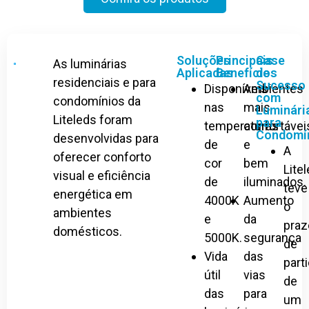
Soluções
Principais
Case
As luminárias
Aplicadas
Benefícios
de
residenciais e para
Sucesso
Disponíveis
Ambientes
com
condomínios da
nas
mais
Luminári
Liteleds foram
para
temperaturas
confortávei
Condomí
desenvolvidas para
de
e
A
oferecer conforto
cor
bem
Lite
visual e eficiência
de
iluminados.
teve
energética em
4000K
Aumento
o
ambientes
e
da
praz
domésticos.
5000K.
segurança
de
Vida
das
parti
útil
vias
de
das
para
um