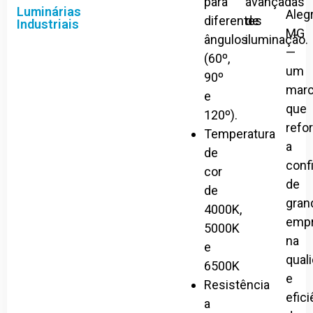
para
avançadas
Luminárias
Aleg
diferentes
de
Industriais
MG
ângulos
iluminação.
—
(60º,
um
90º
mar
e
que
120º).
refo
Temperatura
a
de
conf
cor
de
de
gran
4000K,
emp
5000K
na
e
qual
6500K
e
Resistência
efici
a