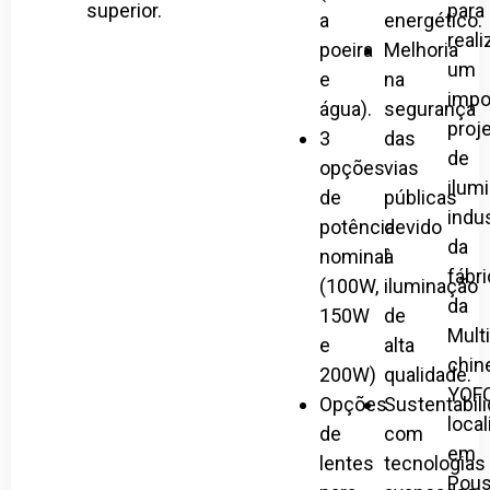
superior.
para
a
energético.
reali
poeira
Melhoria
um
e
na
impo
água).
segurança
proj
3
das
de
opções
vias
ilum
de
públicas
indus
potência
devido
da
nominal
à
fábr
(100W,
iluminação
da
150W
de
Mult
e
alta
chin
200W)
qualidade.
YOFC
Opções
Sustentabil
loca
de
com
em
lentes
tecnologias
Pou