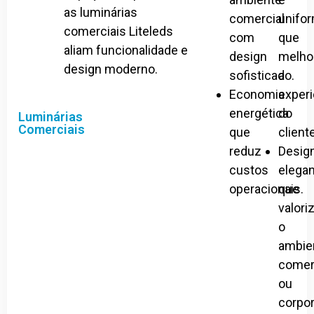
as luminárias
comercial
unifo
comerciais Liteleds
com
que
aliam funcionalidade e
design
melho
design moderno.
sofisticado.
a
Economia
experi
energética
do
Luminárias
Comerciais
que
client
reduz
Desig
custos
elega
operacionais.
que
valori
o
ambie
comer
ou
corpor