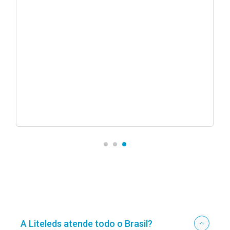
reúne os requisitos fund
sejamos parceiros em out
A Liteleds atende todo o Brasil?