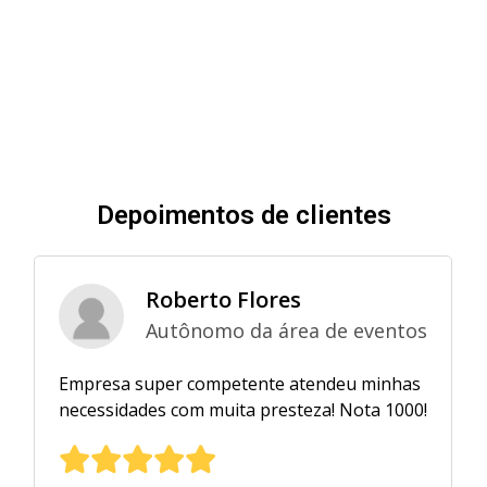
Depoimentos de clientes
 Flores
Rebeca e Ju
 da área de eventos
Real Tenis C
etente atendeu minhas
Ficamos muito satisfeitos
ta presteza! Nota 1000!
projeto e das luminárias.
manutenção e fomos pr
atendidos em todas as vez